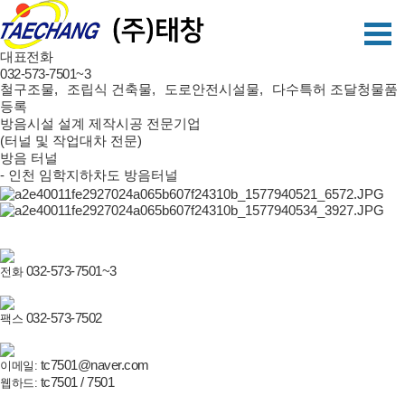
대표전화
032-573-7501~3
철구조물
,
조립식 건축물
,
도로안전시설물
,
다수특허 조달청물품
등록
방음시설 설계 제작시공 전문기업
(터널 및 작업대차 전문)
방음 터널
- 인천 임학지하차도 방음터널
032-573-7501~3
전화
032-573-7502
팩스
tc7501@naver.com
이메일:
tc7501 / 7501
웹하드: