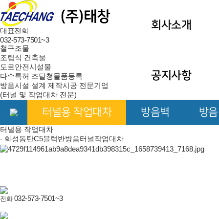
회사소개
대표전화
032-573-7501~3
철구조물
조립식 건축물
도로안전시설물
공지사항
다수특허 조달청물품등록
방음시설 설계 제작시공 전문기업
(터널 및 작업대차 전문)
터널용 작업대차
방음벽
방음
터널용 작업대차
- 화성동탄C5블럭반방음터널작업대차
032-573-7501~3
전화